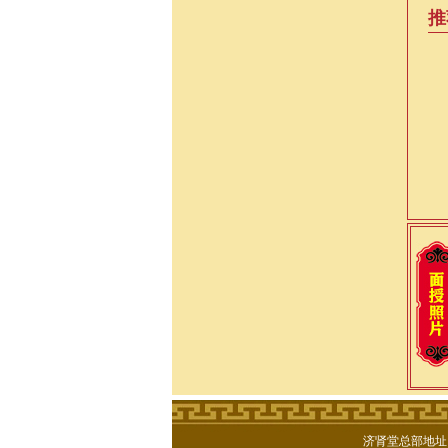
推
逸仙老师九华山传授道
深圳三极
济肾堂总部地址：湖