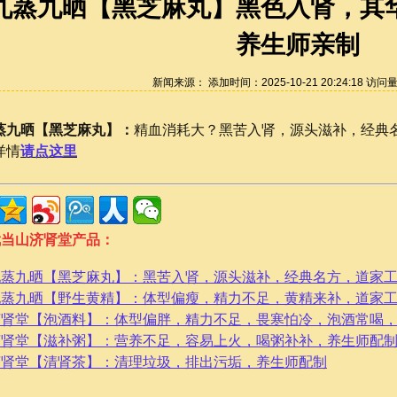
九蒸九晒【黑芝麻丸】黑色入肾，其
养生师亲制
新闻来源： 添加时间：2025-10-21 20:24:18 访问
蒸九晒【黑芝麻丸】：
精血消耗大？黑苦入肾，源头滋补，经典
详情
请点这里
武当山济肾堂产品：
九蒸九晒【黑芝麻丸】：黑苦入肾，源头滋补，经典名方，道家
九蒸九晒【野生黄精】：体型偏瘦，精力不足，黄精来补，道家
济肾堂【泡酒料】：体型偏胖，精力不足，畏寒怕冷，泡酒常喝
济肾堂【滋补粥】：营养不足，容易上火，喝粥补补，养生师配
济肾堂【清肾茶】：清理垃圾，排出污垢，养生师配制