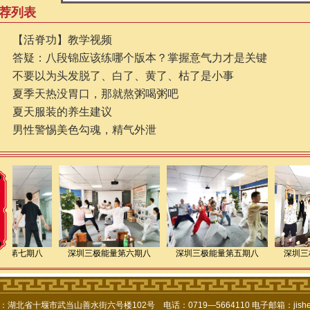
荐列表
【活脊功】教学视频
答疑：八段锦应该练哪个版本？掌握意气力才是关键
不要以为头发脱了、白了、黄了、枯了是小事
夏季天热没胃口，那就熬粥喝粥吧
夏天服装的养生建议
男性警惕美色勾魂，精气外泄
能量第七期八
深圳三极能量第六期八
深圳三极能量第五期八
深圳三
北省十堰市武当山善水街六号楼102号 电话：0719—5664110 电子邮箱：jishent