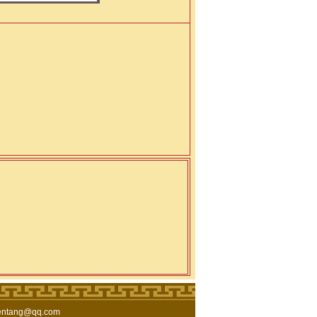
极能量第四期八
佛山沁燃瑜伽第一期八
深圳三极能量第三期八
ang@qq.com