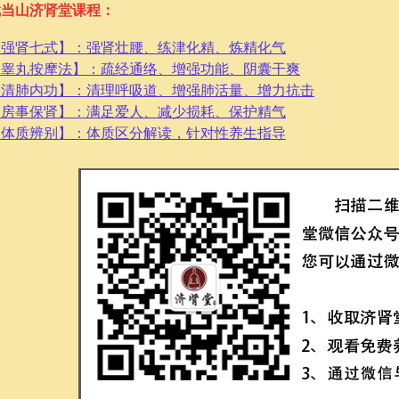
武当山济肾堂课程：
【强肾七式】：强肾壮腰、练津化精、炼精化气
【睾丸按摩法】：疏经通络、增强功能、阴囊干爽
【清肺内功】：清理呼吸道、增强肺活量、增力抗击
【房事保肾】：满足爱人、减少损耗、保护精气
【体质辨别】：体质区分解读，针对性养生指导