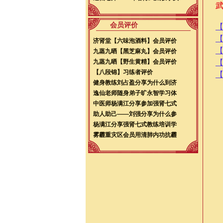
会员评价
济肾堂【六味泡酒料】会员评价
九蒸九晒【黑芝麻丸】会员评价
九蒸九晒【野生黄精】会员评价
【八段锦】习练者评价
健身教练刘占盈分享为什么到济
逸仙老师随身弟子旷永智学习体
中医师杨满江分享参加强肾七式
助人助己——刘强分享为什么参
杨满江分享强肾七式教练培训学
雾霾重灾区会员用清肺内功抗霾