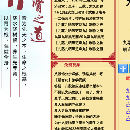
五运六气：2024年土运太过，小
济肾堂：至今十三载，愈久而弥
7月13日武当山强肾七式集训班开
十二张照片，带你回顾济肾堂的
【九蒸九晒黑芝麻丸】制作之搓
【九蒸九晒黑芝麻丸】制作之清
九蒸九晒黑芝麻VS九蒸九晒黑芝
九
【九蒸九晒黑芝麻丸】制作之检
【九蒸九晒黑芝麻丸】制作之砸
解
免费视频
八段锦分步详解、劲路揭秘、呼
【活脊功】教学视频
答疑：八段锦应该练哪个版本？
不要以为头发脱了、白了、黄了
夏季天热没胃口，那就熬粥喝粥
夏天服装的养生建议
夏天更应注重颈椎防护
睡觉先睡脚：快速入睡的方法
为什么要喝茶？茶里的养生之道
逸仙老师2022年春陈式太极拳实